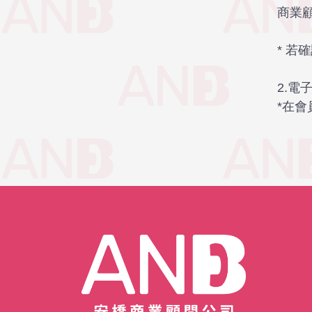
商業
* 
2.電
*在