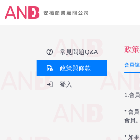
政策
help
常見問題Q&A
會員條
quick_reference
政策與條款
login
登入
1.會
* 會
會員
* 