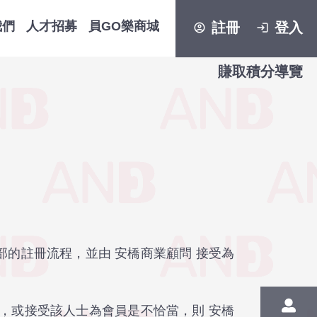
我們
人才招募
員GO樂商城
註冊
登入
account_circle
login
賺取積分導覽
全部的註冊流程，並由 安橋商業顧問 接受為
款，或接受該人士為會員是不恰當，則 安橋